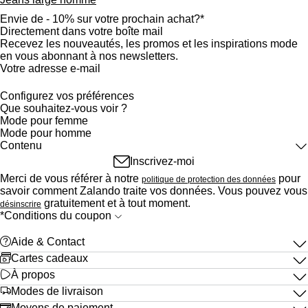
Envie de - 10% sur votre prochain achat?*
Directement dans votre boîte mail
Recevez les nouveautés, les promos et les inspirations mode
en vous abonnant à nos newsletters.
Votre adresse e-mail
Configurez vos préférences
Que souhaitez-vous voir ?
Mode pour femme
Mode pour homme
Contenu
Alertes articles
Inscrivez-moi
Les updates mode
Merci de vous référer à notre
pour
politique de protection des données
Vos marques et créateurs
savoir comment Zalando traite vos données. Vous pouvez vous
Recommandations
gratuitement et à tout moment.
désinscrire
Taille à nouveau disponible
*Conditions du coupon
Stories
Sondages
help
Aide & Contact
Promos, offres et soldes
Voir plus (il faut s’inscrire)
gift_card
Cartes cadeaux
zalando_logo_outlined
À propos
truck
Modes de livraison
credit_card
Moyens de paiement