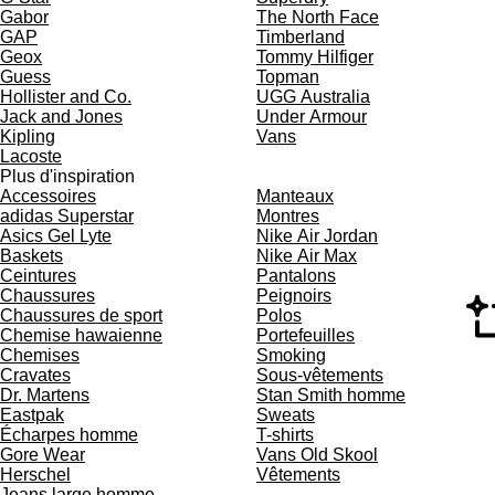
Gabor
The North Face
GAP
Timberland
Geox
Tommy Hilfiger
Guess
Topman
Hollister and Co.
UGG Australia
Jack and Jones
Under Armour
Kipling
Vans
Lacoste
Plus d'inspiration
Accessoires
Manteaux
adidas Superstar
Montres
Asics Gel Lyte
Nike Air Jordan
Baskets
Nike Air Max
Ceintures
Pantalons
Chaussures
Peignoirs
Chaussures de sport
Polos
Chemise hawaienne
Portefeuilles
Chemises
Smoking
Cravates
Sous-vêtements
Dr. Martens
Stan Smith homme
Eastpak
Sweats
Écharpes homme
T-shirts
Gore Wear
Vans Old Skool
Herschel
Vêtements
Jeans large homme