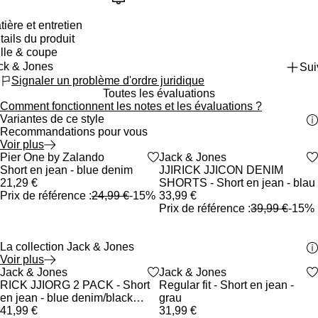
tière et entretien
tails du produit
mposition
:
47% coton, 37% polyester, 15% viscose, 1%
asthanne
ille & coupe
lle
:
Normale
tière
:
Denim
glage de la taille
:
Au niveau de la ceinture
upe
ck & Jones
:
Classique
Sui
nseils d'entretien
:
Lavage en machine à 40 °C
rmeture
:
Braguette avec fermeture éclair
lhouette
:
Droit
Signaler un problème d'ordre juridique
ches
:
Poches latérales, poches arrière
ngueur
:
Courte
Toutes les évaluations
tif / Couleur
:
Couleur unie
ngueur des manches
:
Courtes
Comment fonctionnent les notes et les évaluations ?
formations additionnelles
:
Rivets
veau de stretch
:
Élasticité normale
Variantes de ce style
férence
:
JA222F1FC-K11
r le guide des tailles
Recommandations pour vous
r les informations relatives à la fabrication
Voir plus
Faire défiler le carrousel de produits vers l'avant
Promo
Pier One by Zalando
heart_outlined
Promo
Jack & Jones
heart_outlined
Short en jean - blue denim
JJIRICK JJICON DENIM
21,29 €
SHORTS - Short en jean - blau
Prix de référence :
24,99 €
-15%
33,99 €
Faire défiler le carrousel de produits vers l'arrière
Prix de référence :
39,99 €
-15%
La collection Jack & Jones
Voir plus
Faire défiler le carrousel de produits vers l'avant
Promo
Jack & Jones
98% biologique
heart_outlined
Promo
Jack & Jones
heart_outlined
RICK JJIORG 2 PACK - Short
Regular fit - Short en jean -
en jean - blue denim/black
grau
denim
41,99 €
31,99 €
Faire défiler le carrousel de produits vers l'arrière