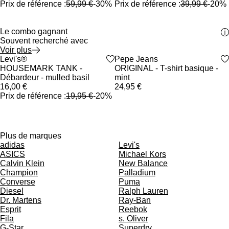
Prix de référence :
59,99 €
-30%
Prix de référence :
39,99 €
-20%
Le combo gagnant
Souvent recherché avec
Voir plus
Faire défiler le carrousel de produits vers l'avant
Promo
Levi's®
heart_outlined
Exclusivité
Pepe Jeans
heart_outlined
HOUSEMARK TANK -
ORIGINAL - T-shirt basique -
Débardeur - mulled basil
mint
16,00 €
24,95 €
Faire défiler le carrousel de produits vers l'arrière
Prix de référence :
19,95 €
-20%
Plus de marques
adidas
Levi's
ASICS
Michael Kors
Calvin Klein
New Balance
Champion
Palladium
Converse
Puma
Diesel
Ralph Lauren
Dr. Martens
Ray-Ban
Esprit
Reebok
Fila
s. Oliver
G-Star
Superdry