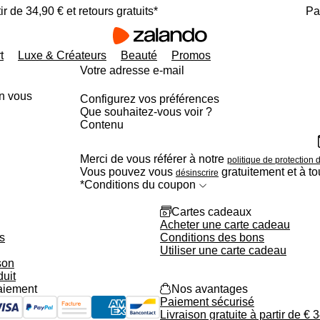
ir de 34,90 € et retours gratuits*
Pa
t
Luxe & Créateurs
Beauté
Promos
Votre adresse e-mail
en vous
Configurez vos préférences
Que souhaitez-vous voir ?
Contenu
Alertes articles
Vos marques et créateurs
Merci de vous référer à notre
politique de protection
Taille à nouveau disponible
Vous pouvez vous
gratuitement et à t
désinscrire
Sondages
*Conditions du coupon
Voir plus (il faut s’inscrire)
gift_card
Cartes cadeaux
Acheter une carte cadeau
s
Conditions des bons
Utiliser une carte cadeau
son
duit
aiement
shopping_bag_full
Nos avantages
Paiement sécurisé
Livraison gratuite à partir de € 