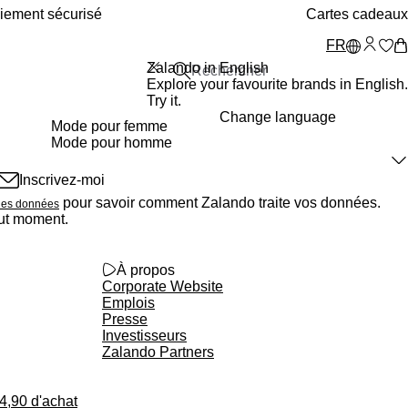
iement sécurisé
Cartes cadeaux
FR
Zalando in English
Explore your favourite brands in English.
Try it.
Change language
Mode pour femme
Mode pour homme
Les updates mode
Inscrivez-moi
Recommandations
pour savoir comment Zalando traite vos données.
 des données
Stories
out moment.
Promos, offres et soldes
zalando_logo_outlined
À propos
Corporate Website
Emplois
Presse
Investisseurs
Zalando Partners
34,90 d'achat