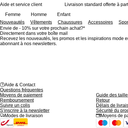
A
P
Aide et service client
Livraison standard offerte à part
ll
a
e
s
Femme
Homme
Enfant
r
s
Nouveautés
Vêtements
Chaussures
Accessoires
Spor
a
e
Envie de - 10% sur votre prochain achat?*
u
r
Directement dans votre boîte mail
c
à
Recevez les nouveautés, les promos et les inspirations mode 
o
l
abonnant à nos newsletters.
n
a
t
b
e
a
n
rr
u
e
p
d
ri
e
n
r
help
Aide & Contact
c
e
Questions fréquentes
i
c
Moyens de paiement
Guide des taille
p
h
Remboursement
Retour
a
e
Suivre un colis
Délais de livrai
l
r
S'inscrire à la newsletter
Sécurité du pro
c
truck
Modes de livraison
credit_card
Moyens de p
h
e