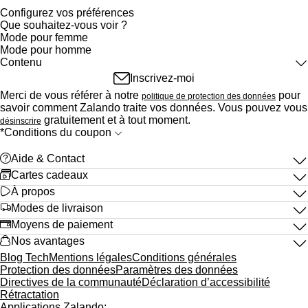
Configurez vos préférences
Que souhaitez-vous voir ?
Mode pour femme
Mode pour homme
Contenu
Alertes articles
Inscrivez-moi
Les updates mode
Merci de vous référer à notre
pour
politique de protection des données
Vos marques et créateurs
savoir comment Zalando traite vos données. Vous pouvez vous
Recommandations
gratuitement et à tout moment.
désinscrire
Taille à nouveau disponible
*Conditions du coupon
Stories
Sondages
help
Aide & Contact
Promos, offres et soldes
Voir plus (il faut s’inscrire)
gift_card
Cartes cadeaux
zalando_logo_outlined
À propos
truck
Modes de livraison
credit_card
Moyens de paiement
shopping_bag_full
Nos avantages
Blog Tech
Mentions légales
Conditions générales
Protection des données
Paramètres des données
Directives de la communauté
Déclaration d’accessibilité
Rétractation
Applications Zalando: