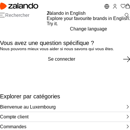
A
P
ll
a
e
s
Zalando in English
r
s
Explore your favourite brands in English.
a
e
Try it.
u
r
Change language
c
à
o
l
Vous avez une question spécifique ?
n
a
Nous pouvons mieux vous aider si nous savons qui vous êtes.
t
b
e
a
Se connecter
n
rr
u
e
p
d
ri
e
n
r
c
e
i
c
Explorer par catégories
p
h
a
e
Bienvenue au Luxembourg
l
r
c
Compte client
h
e
Commandes