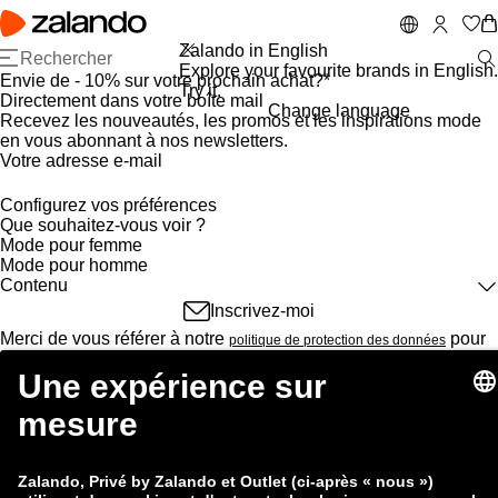
A
P
ll
a
e
s
Zalando in English
r
s
Explore your favourite brands in English.
Envie de - 10% sur votre prochain achat?*
a
e
Try it.
Directement dans votre boîte mail
u
r
Change language
Recevez les nouveautés, les promos et les inspirations mode
c
à
en vous abonnant à nos newsletters.
o
l
Votre adresse e-mail
n
a
t
b
Configurez vos préférences
e
a
Que souhaitez-vous voir ?
n
rr
Mode pour femme
u
e
Mode pour homme
p
d
Contenu
ri
e
Alertes articles
n
r
Inscrivez-moi
Les updates mode
c
e
Merci de vous référer à notre
pour
politique de protection des données
Vos marques et créateurs
i
c
savoir comment Zalando traite vos données. Vous pouvez vous
Recommandations
p
h
gratuitement et à tout moment.
désinscrire
Taille à nouveau disponible
a
e
*Conditions du coupon
Stories
l
r
Sondages
c
help
Aide & Contact
Promos, offres et soldes
h
Voir plus (il faut s’inscrire)
gift_card
Cartes cadeaux
e
zalando_logo_outlined
À propos