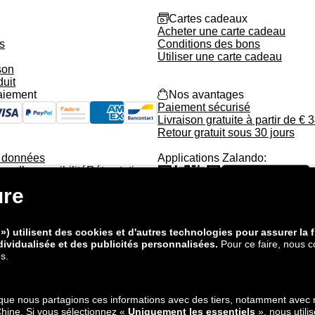
gift_card
Cartes cadeaux
Acheter une carte cadeau
s
Conditions des bons
Utiliser une carte cadeau
son
duit
aiement
shopping_bag_full
Nos avantages
Paiement sécurisé
Livraison gratuite à partir de € 
Retour gratuit sous 30 jours
s données
Applications Zalando:
on d’accessibilité
Rétractation