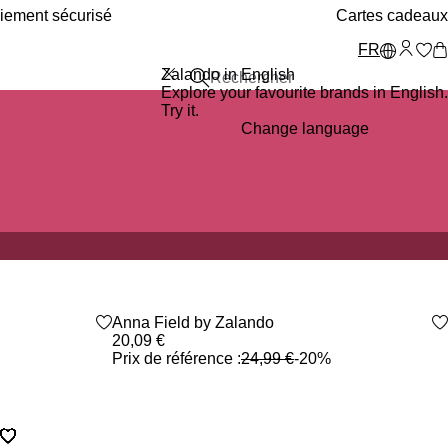
iement sécurisé
Cartes cadeaux
FR
Zalando in English
Explore your favourite brands in English.
Try it.
Change language
heart_outlined
Promo
Anna Field by Zalando
heart_outlined
20,09 €
Prix de référence :
24,99 €
-20%