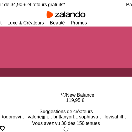
ir de 34,90 € et retours gratuits*
Pa
t
Luxe & Créateurs
Beauté
Promos
s
heart_outlined
New Balance
119,95 €
Suggestions de créateurs
todorovvictoria
valeriejjjjjfffff
brittanyortegaa
sophiavassilaki
lovisahillberg
Vous avez vu 30 des 150 tenues