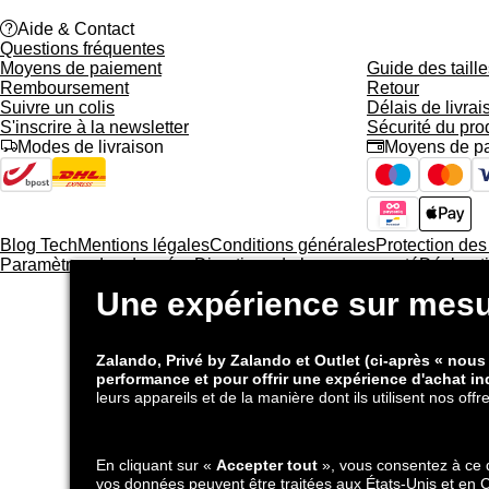
help
Aide & Contact
Questions fréquentes
Moyens de paiement
Guide des taille
Remboursement
Retour
Suivre un colis
Délais de livrai
S'inscrire à la newsletter
Sécurité du pro
truck
Modes de livraison
credit_card
Moyens de p
Blog Tech
Mentions légales
Conditions générales
Protection de
Paramètres des données
Directives de la communauté
Déclarati