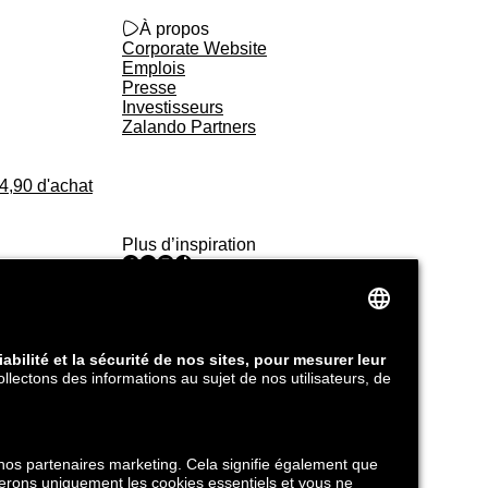
zalando_logo_outlined
À propos
Corporate Website
Emplois
Presse
Investisseurs
Zalando Partners
34,90 d'achat
Plus d’inspiration
facebook
youtube
instagram
tiktok