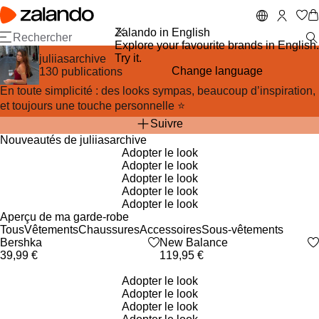
A
P
ll
a
e
s
Zalando in English
r
s
Explore your favourite brands in English.
a
e
Try it.
juliiasarchive
u
r
Change language
130 publications
c
à
En toute simplicité : des looks sympas, beaucoup d’inspiration,
o
l
et toujours une touche personnelle ⭐️
n
a
t
b
Suivre
e
a
Nouveautés de juliiasarchive
n
rr
Adopter le look
u
e
Adopter le look
p
d
Adopter le look
ri
e
Adopter le look
n
r
Adopter le look
c
e
Aperçu de ma garde-robe
i
c
Tous
Vêtements
Chaussures
Accessoires
Sous-vêtements
p
h
Avancer dans la sélection d’articles
Bershka
heart_outlined
New Balance
heart_outlined
a
e
39,99 €
119,95 €
Retourner en arrière dans la sélection d’articles
l
r
c
Adopter le look
h
Adopter le look
e
Adopter le look