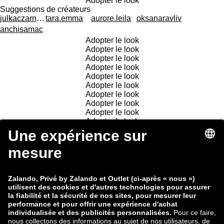
Adopter le look
Suggestions de créateurs
julkaczarniecka
tara.emma
aurore.leila
oksanaravliv
anchisamac
Adopter le look
Adopter le look
Adopter le look
Adopter le look
Adopter le look
Adopter le look
Adopter le look
Adopter le look
Adopter le look
Adopter le look
Adopter le look
Adopter le look
Vous avez vu 27 des 130 tenues
Adopter le look
Adopter le look
Adopter le look
Adopter le look
Adopter le look
Adopter le look
Adopter le look
Adopter le look