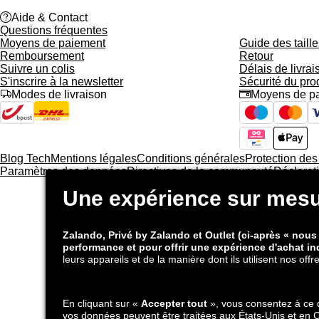
help
Aide & Contact
Questions fréquentes
Moyens de paiement
Guide des taille
Remboursement
Retour
Suivre un colis
Délais de livrai
S'inscrire à la newsletter
Sécurité du pro
truck
Modes de livraison
credit_card
Moyens de p
Blog Tech
Mentions légales
Conditions générales
Protection de
Paramètres des données
Directives de la communauté
Déclarati