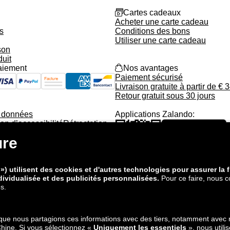
gift_card
Cartes cadeaux
Acheter une carte cadeau
s
Conditions des bons
Utiliser une carte cadeau
son
duit
aiement
shopping_bag_full
Nos avantages
Paiement sécurisé
Livraison gratuite à partir de € 
Retour gratuit sous 30 jours
s données
Applications Zalando:
on d’accessibilité
Rétractation