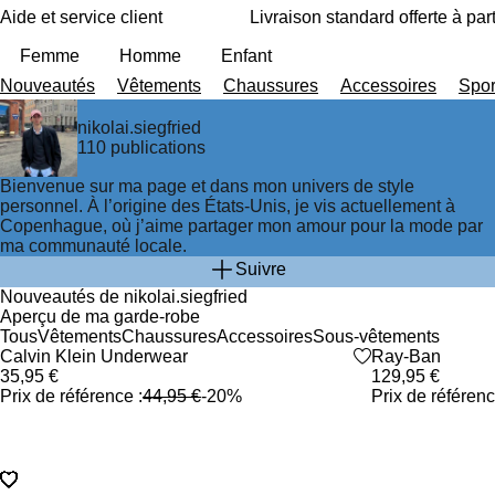
A
P
Aide et service client
Livraison standard offerte à part
ll
a
e
s
Femme
Homme
Enfant
r
s
Nouveautés
Vêtements
Chaussures
Accessoires
Spor
a
e
u
r
nikolai.siegfried
c
à
110 publications
o
l
n
a
Bienvenue sur ma page et dans mon univers de style
t
b
personnel. À l’origine des États-Unis, je vis actuellement à
e
a
Copenhague, où j’aime partager mon amour pour la mode par
n
rr
ma communauté locale.
u
e
p
d
Suivre
ri
e
Nouveautés de nikolai.siegfried
n
r
Aperçu de ma garde-robe
c
e
Tous
Vêtements
Chaussures
Accessoires
Sous-vêtements
i
c
Avancer dans la sélection d’articles
Promo
Calvin Klein Underwear
heart_outlined
Promo
Ray-Ban
p
h
35,95 €
129,95 €
Retourner en arrière dans la sélection d’articles
a
e
Prix de référence :
44,95 €
-20%
Prix de référenc
l
r
c
h
e