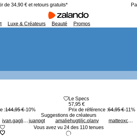
ir de 34,90 € et retours gratuits*
Pa
t
Luxe & Créateurs
Beauté
Promos
heart_outlined
Promo
Le Specs
57,95 €
e :
144,95 €
-10%
Prix de référence :
64,95 €
-11%
Suggestions de créateurs
ivan.gagliano
juanpgt
amaliehugtil
jc.olanv
matteoxcascianelli
Vous avez vu 24 des 110 tenues