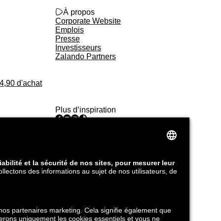
zalando_logo_outlined
À propos
Corporate Website
Emplois
Presse
Investisseurs
Zalando Partners
34,90 d'achat
Plus d’inspiration
facebook
youtube
instagram
tiktok