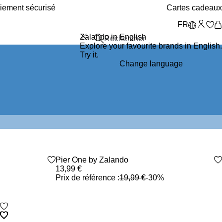
iement sécurisé
Cartes cadeaux
FR
Zalando in English
Explore your favourite brands in English.
Try it.
Change language
heart_outlined
Promo
Pier One by Zalando
heart_outlined
13,99 €
Prix de référence :
19,99 €
-30%