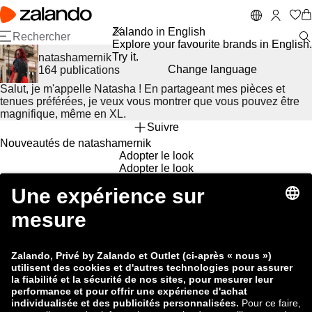
A
P
ll
a
e
s
Zalando in English
r
s
Explore your favourite brands in English.
a
e
Try it.
natashamernik
u
r
Change language
164 publications
c
à
Salut, je m'appelle Natasha ! En partageant mes pièces et
o
l
tenues préférées, je veux vous montrer que vous pouvez être
n
a
magnifique, même en XL.
t
b
Suivre
e
a
Nouveautés de natashamernik
n
rr
Adopter le look
u
e
Adopter le look
p
d
Aperçu de ma garde-robe
ri
e
Tous
Vêtements
Chaussures
Accessoires
Sous-vêtements
n
r
Avancer dans la sélection d’articles
Stradivarius
heart_outlined
Promo
adidas Originals
heart_outlined
c
e
15,99 €
à partir de
107,95 €
i
c
À l'origine :
119,95 €
Jusqu’à
p
h
Retourner en arrière dans la sélection d’articles
-10%
a
e
l
r
Suggestions de créateurs
c
jaanashanna
ermel.nda
queenpotiche
marianyib
h
e
iamyasssss
Vous avez vu 33 des 164 tenues