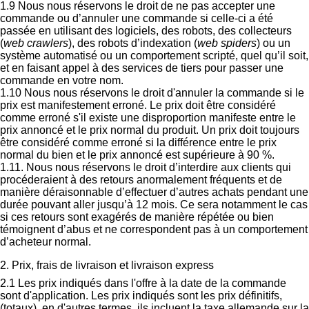
1.9 Nous nous réservons le droit de ne pas accepter une
commande ou d’annuler une commande si celle-ci a été
passée en utilisant des logiciels, des robots, des collecteurs
(
web crawlers
), des robots d’indexation (
web spiders
) ou un
système automatisé ou un comportement scripté, quel qu’il soit,
et en faisant appel à des services de tiers pour passer une
commande en votre nom.
1.10 Nous nous réservons le droit d'annuler la commande si le
prix est manifestement erroné. Le prix doit être considéré
comme erroné s'il existe une disproportion manifeste entre le
prix annoncé et le prix normal du produit. Un prix doit toujours
être considéré comme erroné si la différence entre le prix
normal du bien et le prix annoncé est supérieure à 90 %.
1.11. Nous nous réservons le droit d’interdire aux clients qui
procéderaient à des retours anormalement fréquents et de
manière déraisonnable d’effectuer d’autres achats pendant une
durée pouvant aller jusqu’à 12 mois. Ce sera notamment le cas
si ces retours sont exagérés de manière répétée ou bien
témoignent d’abus et ne correspondent pas à un comportement
d’acheteur normal.
2. Prix, frais de livraison et livraison express
2.1 Les prix indiqués dans l'offre à la date de la commande
sont d'application. Les prix indiqués sont les prix définitifs,
(totaux), en d'autres termes, ils incluent la taxe allemande sur la