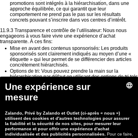
promotions sont intégrés à la hiérarchisation, dans une
approche équilibrée, ce qui garantit que leur
comportement ne prend pas le pas sur les résultats
concrets pouvant s’inscrire dans vos centres d’intérêt.
11.9.3
Transparence et contrôle de l’utilisateur:
Nous nous
engageons à vous faire vivre une expérience d’achat
transparente. À ces fins:
Mise en avant des contenus sponsorisés:
Les produits
sponsorisés sont clairement indiqués au moyen d’une «
étiquette » qui leur permet de se différencier des articles
concrètement hiérarchisés.
Options de tri:
Vous pouvez prendre la main sur la
hiérarchisation par défaut en utilisant des options de tri tels
que « Prix croissant », « Recommandé par les clients », ou
« Nouveautés en premier », afin d’adapter l’ordre dans
lequel les produits sont affichés avec vos préférences.
Paramètres de personnalisation:
Vous avez la possibilité
de gérer vos préférences de personnalisation, ou de
choisir la navigation privée en adaptant les paramètres de
votre compte.
11.9.4
Surveillance et mises à jour algorithmiques:
Pour
garantir une équité et une pertinence optimales, notre système
de recommandation est surveillé et mis à jour régulièrement.