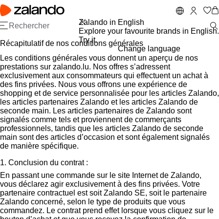
A
P
ll
a
e
s
Zalando in English
r
s
Explore your favourite brands in English.
a
e
Try it.
Récapitulatif de nos conditions générales
u
r
Change language
c
à
Les conditions générales vous donnent un aperçu de nos
o
l
prestations sur zalando.lu. Nos offres s’adressent
n
a
exclusivement aux consommateurs qui effectuent un achat à
t
b
des fins privées. Nous vous offrons une expérience de
e
a
shopping et de service personnalisée pour les articles Zalando,
n
rr
les articles partenaires Zalando et les articles Zalando de
u
e
seconde main. Les articles partenaires de Zalando sont
p
d
signalés comme tels et proviennent de commerçants
ri
e
professionnels, tandis que les articles Zalando de seconde
n
r
main sont des articles d’occasion et sont également signalés
c
e
de manière spécifique.
i
c
1. Conclusion du contrat :
p
h
a
e
En passant une commande sur le site Internet de Zalando,
l
r
vous déclarez agir exclusivement à des fins privées. Votre
c
partenaire contractuel est soit Zalando SE, soit le partenaire
h
Zalando concerné, selon le type de produits que vous
e
commandez. Le contrat prend effet lorsque vous cliquez sur le