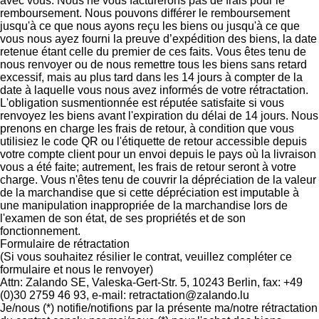
avec vous. Nous ne vous facturerons pas de frais pour le
remboursement. Nous pouvons différer le remboursement
jusqu'à ce que nous ayons reçu les biens ou jusqu'à ce que
vous nous ayez fourni la preuve d’expédition des biens, la date
retenue étant celle du premier de ces faits. Vous êtes tenu de
nous renvoyer ou de nous remettre tous les biens sans retard
excessif, mais au plus tard dans les 14 jours à compter de la
date à laquelle vous nous avez informés de votre rétractation.
L'obligation susmentionnée est réputée satisfaite si vous
renvoyez les biens avant l'expiration du délai de 14 jours. Nous
prenons en charge les frais de retour, à condition que vous
utilisiez le code QR ou l'étiquette de retour accessible depuis
votre compte client pour un envoi depuis le pays où la livraison
vous a été faite; autrement, les frais de retour seront à votre
charge. Vous n'êtes tenu de couvrir la dépréciation de la valeur
de la marchandise que si cette dépréciation est imputable à
une manipulation inappropriée de la marchandise lors de
l'examen de son état, de ses propriétés et de son
fonctionnement.
Formulaire de rétractation
(Si vous souhaitez résilier le contrat, veuillez compléter ce
formulaire et nous le renvoyer)
Attn: Zalando SE, Valeska-Gert-Str. 5, 10243 Berlin, fax: +49
(0)30 2759 46 93, e-mail: retractation@zalando.lu
Je/nous (*) notifie/notifions par la présente ma/notre rétractation