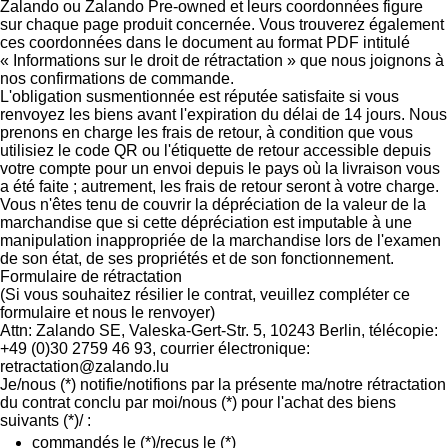
Zalando ou Zalando Pre-owned et leurs coordonnées figure
sur chaque page produit concernée. Vous trouverez également
ces coordonnées dans le document au format PDF intitulé
« Informations sur le droit de rétractation » que nous joignons à
nos confirmations de commande.
L'obligation susmentionnée est réputée satisfaite si vous
renvoyez les biens avant l'expiration du délai de 14 jours. Nous
prenons en charge les frais de retour, à condition que vous
utilisiez le code QR ou l'étiquette de retour accessible depuis
votre compte pour un envoi depuis le pays où la livraison vous
a été faite ; autrement, les frais de retour seront à votre charge.
Vous n'êtes tenu de couvrir la dépréciation de la valeur de la
marchandise que si cette dépréciation est imputable à une
manipulation inappropriée de la marchandise lors de l'examen
de son état, de ses propriétés et de son fonctionnement.
Formulaire de rétractation
(Si vous souhaitez résilier le contrat, veuillez compléter ce
formulaire et nous le renvoyer)
Attn: Zalando SE, Valeska-Gert-Str. 5, 10243 Berlin, télécopie:
+49 (0)30 2759 46 93, courrier électronique:
retractation@zalando.lu
Je/nous (*) notifie/notifions par la présente ma/notre rétractation
du contrat conclu par moi/nous (*) pour l'achat des biens
suivants (*)/ :
commandés le (*)/reçus le (*)