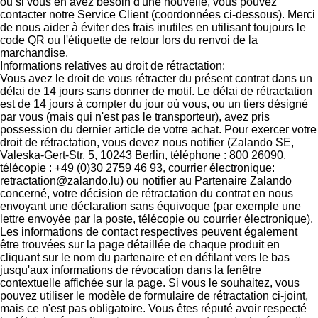
ou si vous en avez besoin d'une nouvelle, vous pouvez
contacter notre Service Client (coordonnées ci-dessous). Merci
de nous aider à éviter des frais inutiles en utilisant toujours le
code QR ou l'étiquette de retour lors du renvoi de la
marchandise.
Informations relatives au droit de rétractation:
Vous avez le droit de vous rétracter du présent contrat dans un
délai de 14 jours sans donner de motif. Le délai de rétractation
est de 14 jours à compter du jour où vous, ou un tiers désigné
par vous (mais qui n'est pas le transporteur), avez pris
possession du dernier article de votre achat. Pour exercer votre
droit de rétractation, vous devez nous notifier (Zalando SE,
Valeska-Gert-Str. 5, 10243 Berlin, téléphone : 800 26090,
télécopie : +49 (0)30 2759 46 93, courrier électronique:
retractation@zalando.lu) ou notifier au Partenaire Zalando
concerné, votre décision de rétractation du contrat en nous
envoyant une déclaration sans équivoque (par exemple une
lettre envoyée par la poste, télécopie ou courrier électronique).
Les informations de contact respectives peuvent également
être trouvées sur la page détaillée de chaque produit en
cliquant sur le nom du partenaire et en défilant vers le bas
jusqu'aux informations de révocation dans la fenêtre
contextuelle affichée sur la page. Si vous le souhaitez, vous
pouvez utiliser le modèle de formulaire de rétractation ci-joint,
mais ce n'est pas obligatoire. Vous êtes réputé avoir respecté