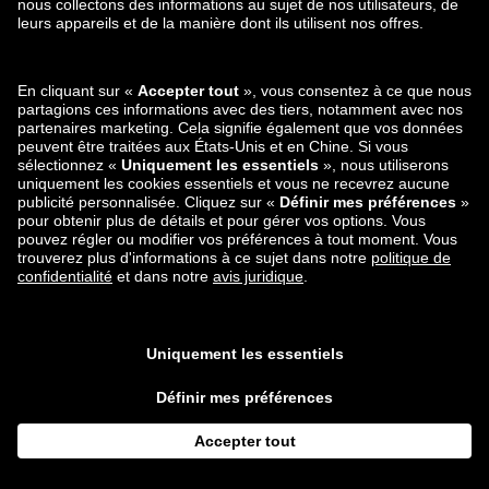
Nous menons des tests rigoureux afin d’identifier les biais
potentiels, et d’améliorer continuellement l’algorithme afin de
l’aligner avec vos besoins et vos attentes.
11.9.5
Gestion de vos préférences
: Les paramètres
correspondant à un système de recommandation personnalisé
sont accessibles vis le symbole « info-i » sur le système de
recommandation, par exemple, sur la page correspondante du
catalogue. Le lien suivant vous fournira des informations
détaillées sur les informations de profil que nous utilisons, et
sur la possibilité d’exercer une influence sur l’utilisation de
celles-ci dans les systèmes de recommandation, sur
l’intégralité de la plateforme:
Lien vers les préférences de recommandation:
https://zalando.lu/myaccount/recommendation-preferences/.
Meilleures salutations,
Zalando SE
Valeska-Gert-Str. 5
10243 Berlin
Conseil de gérance : Robert Gentz et David Schröder (tous
deux co-présidents du Conseil), Dr. Astrid Arndt, Anna
Dimitrova,
David Schneider
Présidente du conseil de surveillance : Kelly Bennett
Immatriculée auprès du registre du commerce et des sociétés