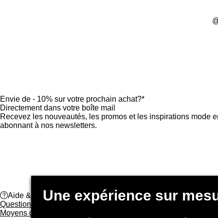
@
Envie de - 10% sur votre prochain achat?*
Directement dans votre boîte mail
Recevez les nouveautés, les promos et les inspirations mode 
abonnant à nos newsletters.
help
Aide & Contact
Questions fréquentes
Moyens de paiement
Guide des taille