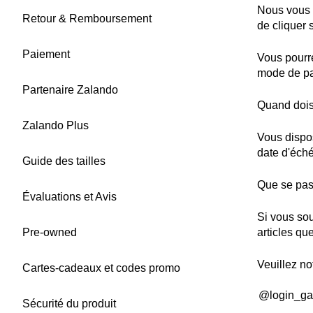
Nous vous e
Retour & Remboursement
de cliquer 
Paiement
Vous pourre
mode de pai
Partenaire Zalando
Quand doi
Zalando Plus
Vous dispos
date d'éché
Guide des tailles
Que se pass
Évaluations et Avis
Si vous sou
Pre-owned
articles qu
Veuillez no
Cartes-cadeaux et codes promo
@login_ga
Sécurité du produit