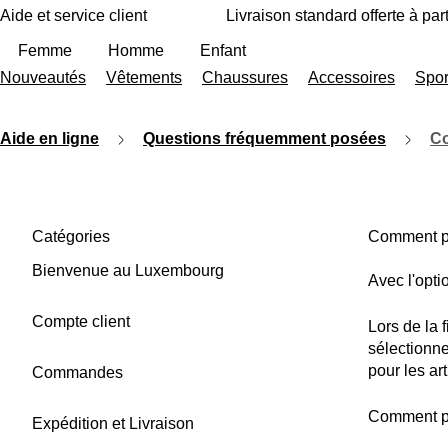
A
P
Aide et service client
Livraison standard offerte à part
ll
a
e
s
Femme
Homme
Enfant
r
s
Nouveautés
Vêtements
Chaussures
Accessoires
Spor
a
e
u
r
c
à
o
l
Aide en ligne
Questions fréquemment posées
Co
n
a
t
b
e
a
n
rr
u
e
Catégories
Comment pa
p
d
ri
e
Bienvenue au Luxembourg
n
r
Avec l'opti
c
e
i
c
Compte client
Lors de la 
p
h
sélectionne
a
e
l
r
pour les ar
Commandes
c
h
Comment pay
e
Expédition et Livraison