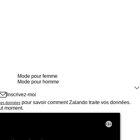
Mode pour femme
Mode pour homme
Les updates mode
Inscrivez-moi
Recommandations
pour savoir comment Zalando traite vos données.
 des données
Stories
out moment.
Promos, offres et soldes
zalando_logo_outlined
À propos
Corporate Website
Emplois