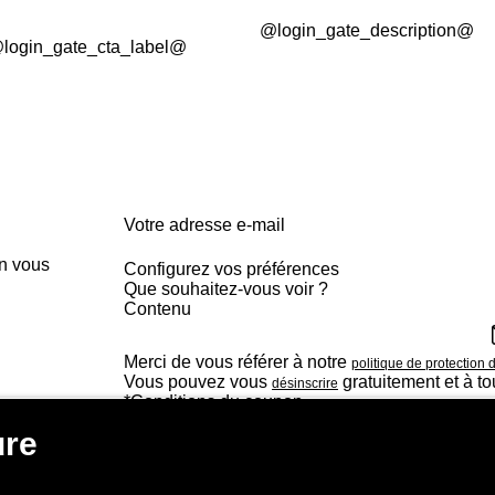
@login_gate_description@
login_gate_cta_label@
Votre adresse e-mail
en vous
Configurez vos préférences
Que souhaitez-vous voir ?
Contenu
Alertes articles
Vos marques et créateurs
Merci de vous référer à notre
politique de protection
Taille à nouveau disponible
Vous pouvez vous
gratuitement et à t
désinscrire
Sondages
*Conditions du coupon
Voir plus (il faut s’inscrire)
gift_card
Cartes cadeaux
Acheter une carte cadeau
s
Conditions des bons